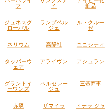
ハーバライ
サンクスア
アイビー化
フ
イ
粧品
ジュネスグ
ランプベル
ル・クルー
ローバル
ジェ
ゼ
ネリウム
高陽社
ユニシティ
タッパーウ
アライヴン
アシュラン
ェア
グラントイ
ベルセレー
三基商事
ーワンズ
ジュ
赤塚
ザマイラ
ドテラ ジャ