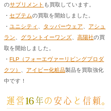
の
サプリメント
も買取しています。
・
セプテム
の買取を開始しました。
・
ユニシティ
、
タッパーウェア
、
アシュ
ラン
、
グラントイーワンズ
、
高陽社
の買
取を開始しました。
・
FLP（フォーエヴァーリビングプロダ
クツ）
、
アイビー化粧品
製品を買取強化
中です！