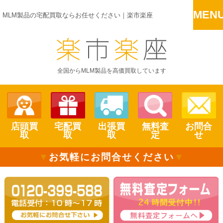
MEN
MLM製品の宅配買取ならお任せください｜楽市楽座
全国からMLM製品を高価買取しています
店頭買
宅配買
出張買
無料査
お問合
取
取
取
定
せ
▼
お気軽にお問合せください
▼