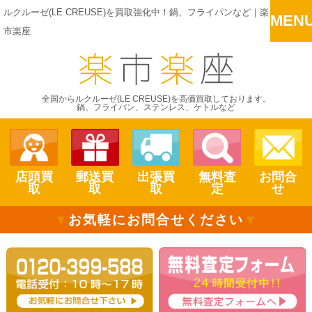
ルクルーゼ(LE CREUSE)を買取強化中！鍋、フライパンなど｜楽
MEN
市楽座
全国からルクルーゼ(LE CREUSE)を高価買取しております。
鍋、フライパン、ステンレス、ケトルなど
店頭買
郵送買
出張買
無料査
お問合
取
取
取
定
せ
▼
お気軽にお問合せください
▼