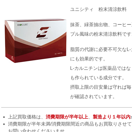
ユニシティ 粉末清涼飲料
抹茶、緑茶抽出物、コーヒー
プル風味の粉末清涼飲料です
脂質の代謝に必要不可欠なL
にも効果的です。
L-カルニチンは医薬品では
も作られている成分です。
摂取上限の目安量は守れば毎
が確認されています。
上記買取価格は、
消費期限が半年以上
、
製造より１年以内
消費期限が半年未満/消費期限間近の商品もお買取りさせ
お問い合わせくださいませ。