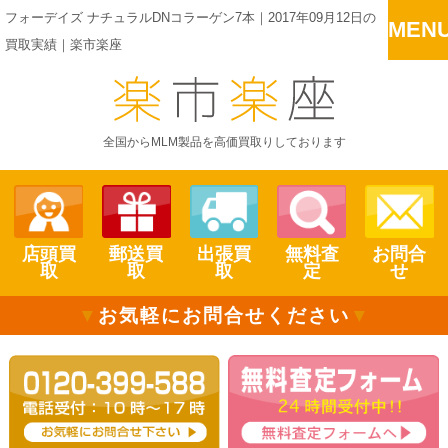
フォーデイズ ナチュラルDNコラーゲン7本｜2017年09月12日の
MEN
買取実績｜楽市楽座
全国からMLM製品を高価買取りしております
店頭買
郵送買
出張買
無料査
お問合
取
取
取
定
せ
▼
お気軽にお問合せください
▼