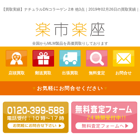
【買取実績】ナチュラルDNコラーゲン 2本 他3点｜2019年02月26日の買取実績
全国からMLM製品を高価買取りしております
店頭買取
郵送買取
出張買取
無料査定
お問合せ
▼
お気軽にお問合せください
▼