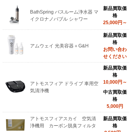
ア
新品買取価
BathSpring バスルーム浄水器 マ
ム
格
イクロナノバブル シャワー
ウ
25,000円～
ェ
イ
新品買取価
の
格
アムウェイ 光美容器＋G&H
お問い合わ
家
せください
電
製
新品買取価
品
格
参
10,000円～
アトモスフィア ドライブ 車用空
考
気清浄機
中古買取価
買
格
取
5,000円
価
格
アトモスフィアスカイ 空気清
新品買取価
浄機用 カーボン脱臭フィルタ
格