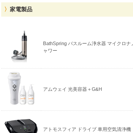
家電製品
ア
ム
ウ
ェ
BathSpring バスルーム浄水器 マイクロ
イ
ャワー
の
家
電
製
品
参
考
買
アムウェイ 光美容器＋G&H
取
価
格
アトモスフィア ドライブ 車用空気清浄機