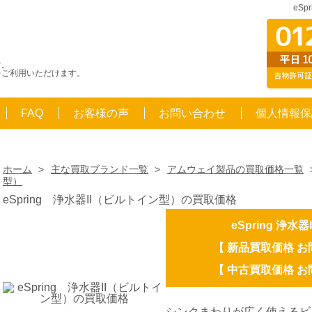
eS
す。
をご利用いただけます。
FAQ
お客様の声
お問い合わせ
個人情報保
ホーム
>
主な買取ブランド一覧
>
アムウェイ製品の買取価格一覧
型）
eSpring 浄水器II（ビルトイン型）の買取価格
eSpring 浄
【 新品買取価格 
【 中古買取価格 
シンクまわりが広く使えるビ