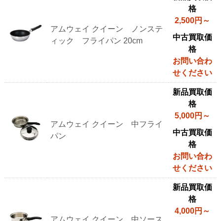
ム
格
ウ
2,500円～
アムウェイ クイーン ノンステ
ェ
中古買取価
ィック フライパン 20cm
イ
格
の
お問い合わ
調
せください
理
器
新品買取価
格
具・
5,000円～
調
アムウェイ クイーン 中フライ
理
中古買取価
パン
家
格
電
お問い合わ
参
せください
考
新品買取価
買
格
取
4,000円～
価
アムウェイ クイーン 中ソース