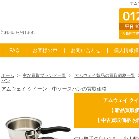
アム
す。
をご利用いただけます。
FAQ
お客様の声
お問い合わせ
個人情報保
ホーム
>
主な買取ブランド一覧
>
アムウェイ製品の買取価格一覧
パン
アムウェイ クイーン 中ソースパンの買取価格
アムウェイ ク
【 新品買取価格
【 中古買取価格 
使い勝手の良い1.9L。少人