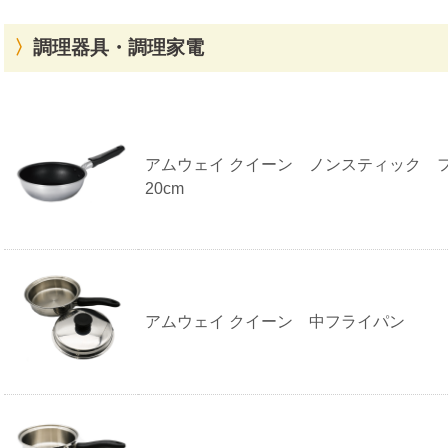
調理器具・調理家電
ア
ム
ウ
ェ
アムウェイ クイーン ノンスティック 
イ
20cm
の
調
理
器
具・
調
理
家
電
アムウェイ クイーン 中フライパン
参
考
買
取
価
格