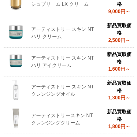
ム
シュプリーム LX クリーム
格
ウ
9,000円～
ェ
イ
新品買取価
アーティストリー スキン NT
の
格
ハリ クリーム
ス
2,500円～
キ
新品買取価
ン
アーティストリー スキン NT
格
ケ
ハリ アイクリーム
1,600円～
ア
製
新品買取価
品
アーティストリー スキン NT
格
参
クレンジングオイル
1,300円～
考
買
新品買取価
アーティストリースキン NT
取
格
クレンジングクリーム
価
1,800円～
格