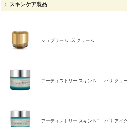
スキンケア製品
ア
ム
ウ
ェ
シュプリーム LX クリーム
イ
の
ス
キ
ン
ケ
ア
製
品
アーティストリー スキン NT ハリ クリ
参
考
買
取
価
格
アーティストリー スキン NT ハリ アイ